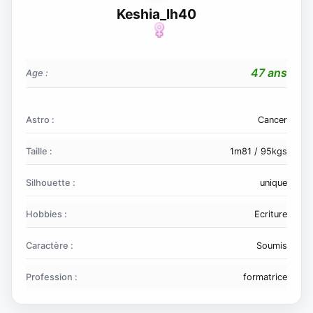
Keshia_lh40
47 ans
Age :
Astro :
Cancer
Taille :
1m81 / 95kgs
Silhouette :
unique
Hobbies :
Ecriture
Caractère :
Soumis
Profession :
formatrice