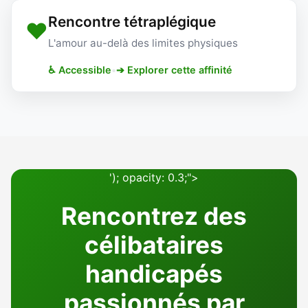
Rencontre tétraplégique
❤️
L'amour au-delà des limites physiques
♿ Accessible
•
➔ Explorer cette affinité
'); opacity: 0.3;">
Rencontrez des
célibataires
handicapés
passionnés par