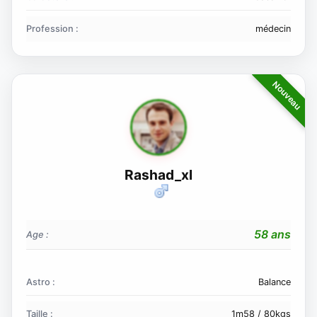
Profession :
médecin
Rashad_xl
58 ans
Age :
Astro :
Balance
Taille :
1m58 / 80kgs