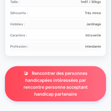
Taille :
1m61 / 90kgs
Silhouette :
Très mince
Hobbies :
Jardinage
Caractère :
Introvertie
Profession :
intendante
🤝
Rencontrer des personnes
handicapées intéressées par
rencontre personne acceptant
handicap partenaire