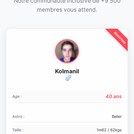
Notre communauté inclusive de +9 500
membres vous attend.
KolmaniI
40 ans
Age :
Astro :
Belier
Taille :
1m62 / 62kgs