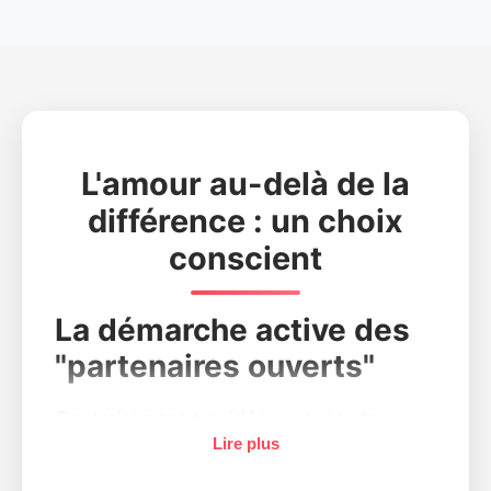
L'amour au-delà de la
différence : un choix
conscient
La démarche active des
"partenaires ouverts"
Contrairement aux idées reçues, de
Lire plus
nombreuses personnes valides ou peu
handicapées recherchent activement un