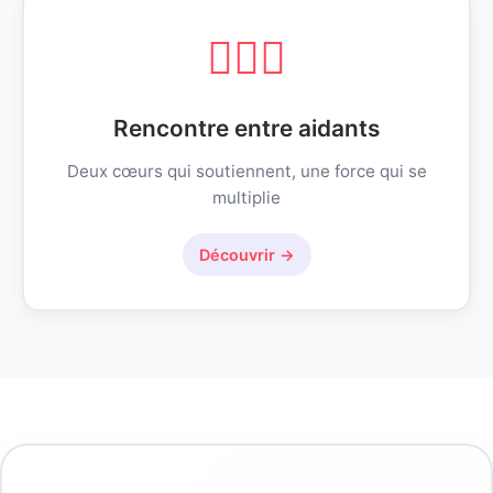
connaître et à accommoder. Parce que
l'amour vrai ne consiste pas à aimer
👩‍❤️‍👨
malgré le handicap, mais à aimer la
personne, handicap compris.
Rencontre entre aidants
Deux cœurs qui soutiennent, une force qui se
multiplie
Découvrir →