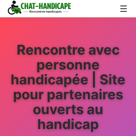
Inscription
Aller au contenu principal
☰
Connexion
Rencontre avec
personne
handicapée | Site
pour partenaires
ouverts au
handicap